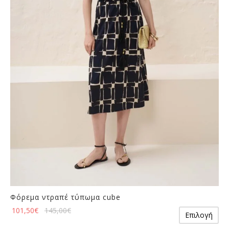
επιλογές
πρ
μπορούν
να
επιλεγούν
στη
σελίδα
του
προϊόντος
Φόρεμα ντραπέ τύπωμα cube
Αυ
101,50
€
145,00
€
Επιλογή
το