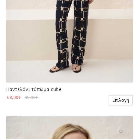
σελίδα
του
προϊόντος
Παντελόνι τύπωμα cube
Αυ
68,00
€
85,00
€
Επιλογή
το
πρ
έχε
πο
πα