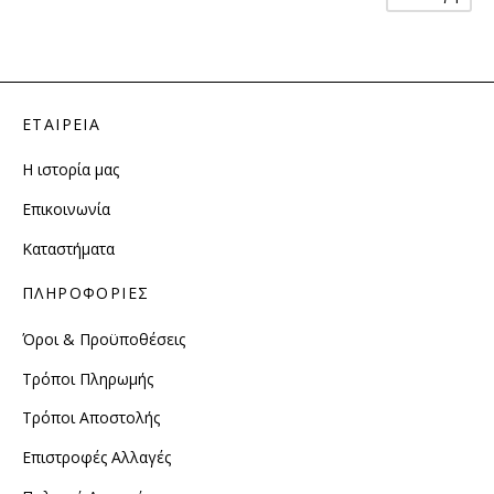
το
πρ
έχε
πο
πα
ΕΤΑΙΡΕΙΑ
Οι
επ
Η ιστορία μας
μπ
να
Επικοινωνία
επ
Καταστήματα
στ
σε
ΠΛΗΡΟΦΟΡΙΕΣ
το
πρ
Όροι & Προϋποθέσεις
Τρόποι Πληρωμής
Τρόποι Αποστολής
Επιστροφές Αλλαγές