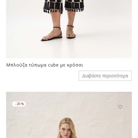
Μπλούζα τύπωμα cube με κρόσσι
Διαβάστε περισσότερα
-
20
%
Αυτό
το
προϊόν