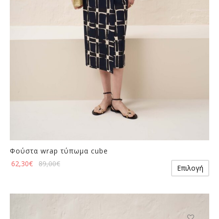
στη
σελίδα
του
προϊόντος
Φούστα wrap τύπωμα cube
Αυ
62,30
€
89,00
€
Επιλογή
το
πρ
έχε
πο
πα