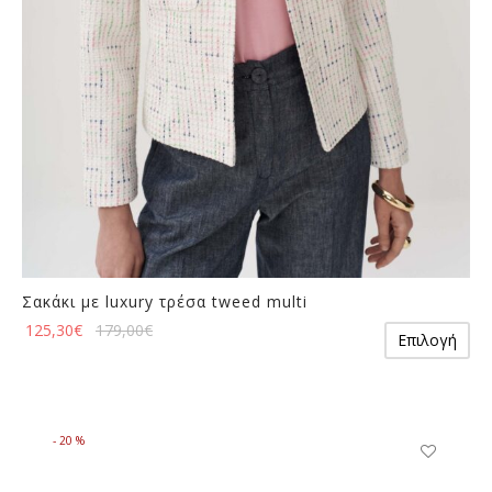
σελίδα
του
προϊόντος
Σακάκι με luxury τρέσα tweed multi
Αυ
125,30
€
179,00
€
Επιλογή
το
πρ
έχε
πο
-
20
%
πα
Οι