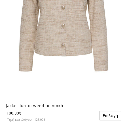
μπορούν
να
επιλεγούν
στη
σελίδα
του
προϊόντος
Jacket lurex tweed με γιακά
Αυ
100,00
€
Επιλογή
το
Τιμή καταλόγου:
125,00
€
πρ