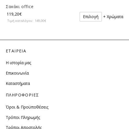
Σακάκι office
Αυτό
119,20
€
Επιλογή
+ Χρώματα
το
Τιμή καταλόγου:
149,00
€
προϊόν
έχει
πολλαπλές
παραλλαγές.
ΕΤΑΙΡΕΙΑ
Οι
επιλογές
Η ιστορία μας
μπορούν
να
Επικοινωνία
επιλεγούν
Καταστήματα
στη
σελίδα
ΠΛΗΡΟΦΟΡΙΕΣ
του
προϊόντος
Όροι & Προϋποθέσεις
Τρόποι Πληρωμής
Τρόποι Αποστολής