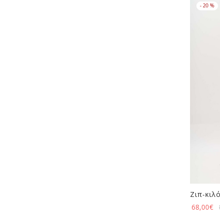
-
20
%
Ζιπ-κιλ
68,00
€