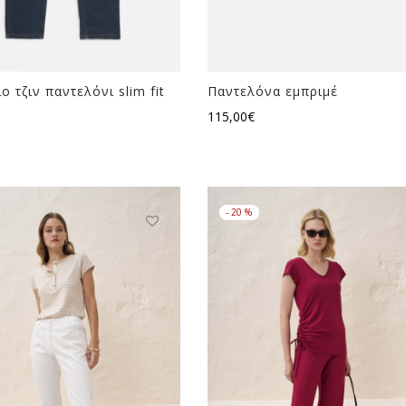
σ
σ
τ
π
ο τζιν παντελόνι slim fit
Παντελόνα εμπριμέ
115,00
€
-
20
%
Αυτό
Α
το
τ
προϊόν
π
έχει
έ
πολλαπλές
π
παραλλαγές.
π
Οι
Ο
επιλογές
ε