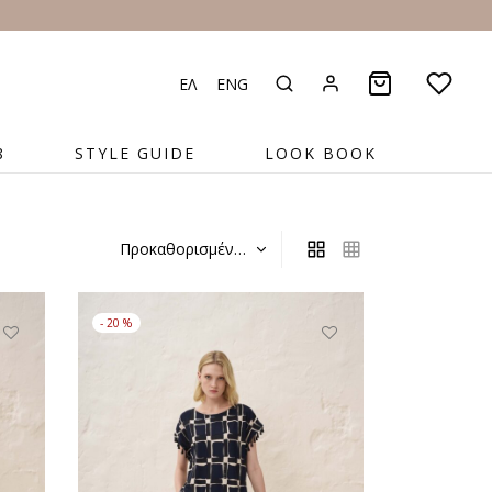
ΕΛ
ENG
8
STYLE GUIDE
LOOK BOOK
-
20
%
υτό
Αυτό
ο
το
ροϊόν
προϊόν
χει
έχει
ολλαπλές
πολλαπλές