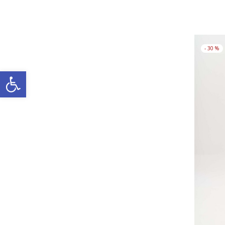
-
30
%
Ανοίξτε τη γραμμή εργαλείω