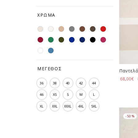
ΧΡΏΜΑ
ΜΈΓΕΘΟΣ
Παντελό
68,00
€
36
38
40
42
44
46
XS
S
M
L
XL
XXL
XXXL
4XL
5XL
-
50
%