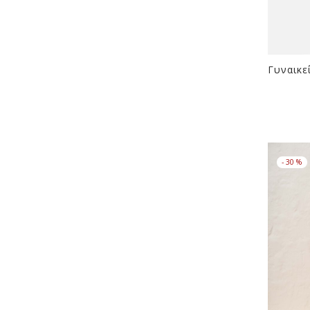
Γυναικεί
-
30
%