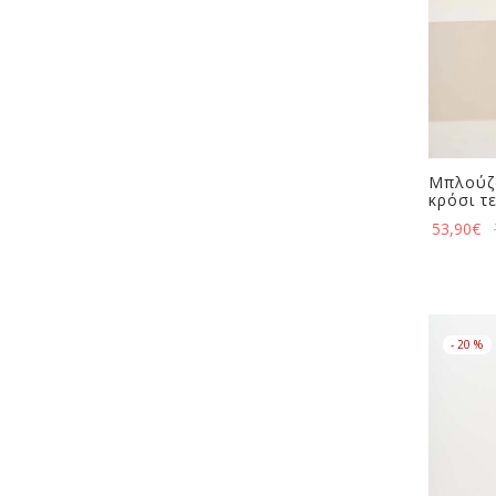
Μπλούζα
κρόσι τ
53,90
€
-
20
%