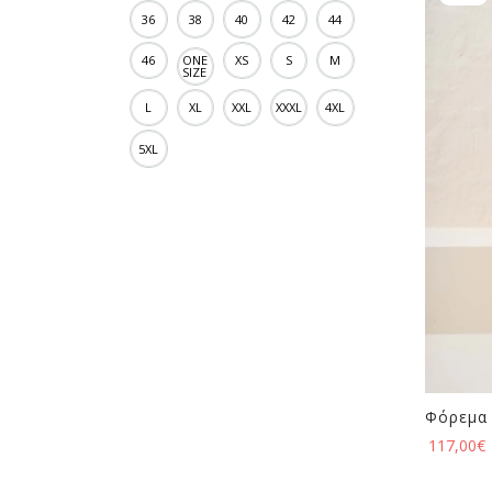
36
38
40
42
44
46
ONE
XS
S
M
SIZE
L
XL
XXL
XXXL
4XL
5XL
Φόρεμα 
117,00
€