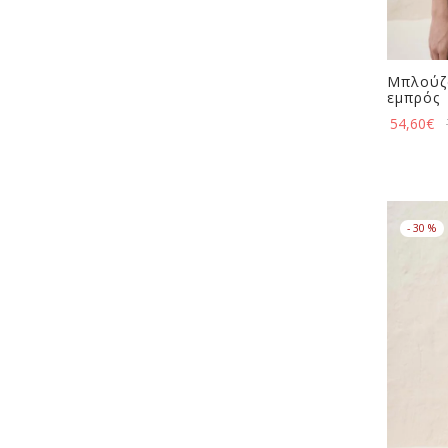
Μπλούζα
εμπρός
54,60
€
-
30
%