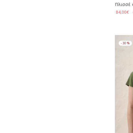
Πλισσέ
84,00
€
-
30
%