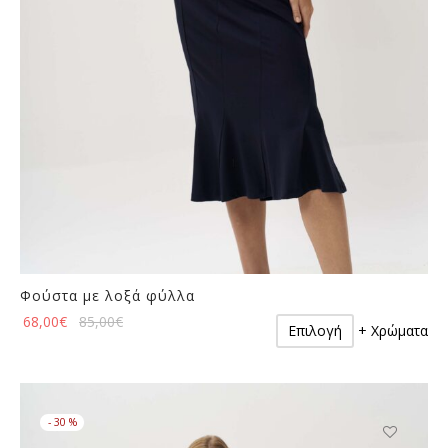
στη
σελίδα
του
προϊόντος
Φούστα με λοξά φύλλα
Αυτό
68,00
€
85,00
€
Επιλογή
+ Χρώματα
το
προϊόν
έχει
πολλαπλές
-
30
%
παραλλαγές.