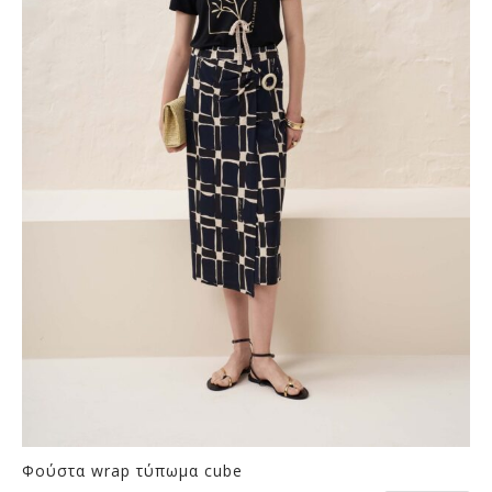
Οι
επιλογές
μπορούν
να
επιλεγούν
στη
σελίδα
του
προϊόντος
Φούστα wrap τύπωμα cube