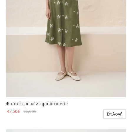
να
επιλεγούν
στη
σελίδα
του
προϊόντος
Φούστα με κέντημα broderie
Αυ
47,50
€
95,00
€
Επιλογή
το
πρ
έχε