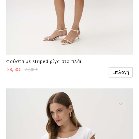
Φούστα με striped ρίγα στο πλάι
Αυ
38,50
€
77,00
€
Επιλογή
το
πρ
έχε
πο
πα
Οι
επ
μπ
να