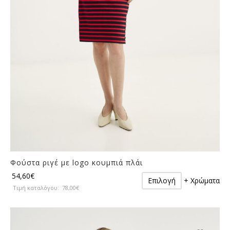
επιλεγούν
στη
σελίδα
του
προϊόντος
Φούστα ριγέ με logo κουμπιά πλάι
Αυτό
54,60
€
Επιλογή
+ Χρώματα
το
Τιμή καταλόγου:
78,00
€
προϊόν
έχει
πολλαπλές