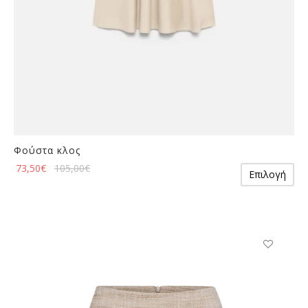
Φούστα κλος
Αυ
73,50
€
105,00
€
Επιλογή
το
πρ
έχε
πο
πα
Οι
Αυτό
επ
το
μπ
προϊόν