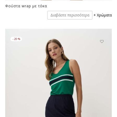
Φούστα wrap με τόκα
Διαβάστε περισσότερα
+ Χρώματα
-
20
%
Αυτό
το
προϊόν
έχει
πολλαπλές
παραλλαγές
Οι
επιλογές
μπορούν
να
επιλεγούν