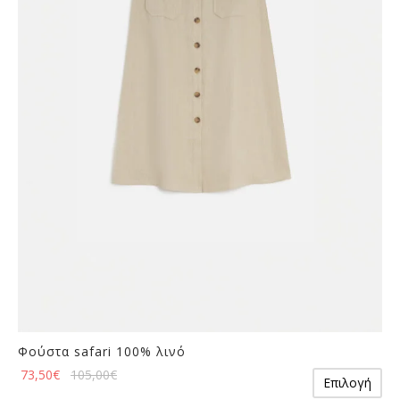
επιλογές
πρ
μπορούν
να
επιλεγούν
στη
σελίδα
του
προϊόντος
Φούστα safari 100% λινό
Αυ
73,50
€
105,00
€
Επιλογή
το