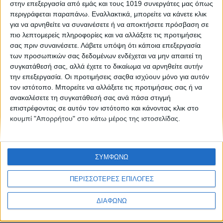
στην επεξεργασία από εμάς και τους 1019 συνεργάτες μας όπως
Το καλάθι σας είναι προς το
περιγράφεται παραπάνω. Εναλλακτικά, μπορείτε να κάνετε κλικ
για να αρνηθείτε να συναινέσετε ή να αποκτήσετε πρόσβαση σε
παρόν άδειο.
πιο λεπτομερείς πληροφορίες και να αλλάξετε τις προτιμήσεις
σας πριν συναινέσετε.
Λάβετε υπόψη ότι κάποια επεξεργασία
των προσωπικών σας δεδομένων ενδέχεται να μην απαιτεί τη
Επιστροφή στο κατάστημα
συγκατάθεσή σας, αλλά έχετε το δικαίωμα να αρνηθείτε αυτήν
την επεξεργασία. Οι προτιμήσεις σαςθα ισχύουν μόνο για αυτόν
τον ιστότοπο. Μπορείτε να αλλάξετε τις προτιμήσεις σας ή να
ανακαλέσετε τη συγκατάθεσή σας ανά πάσα στιγμή
επιστρέφοντας σε αυτόν τον ιστότοπο και κάνοντας κλικ στο
κουμπί "Απορρήτου" στο κάτω μέρος της ιστοσελίδας.
ΣΥΜΦΩΝΩ
ΕΤΑΙΡΕΙΑ
ΠΕΡΙΣΣΟΤΕΡΕΣ ΕΠΙΛΟΓΕΣ
ΠΛΗΡΟΦΟΡΙΕΣ
Ανοίξτε τη γραμμή εργαλείω
ΔΙΑΦΩΝΩ
ΒΟΗΘΕΙΑ