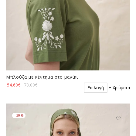
του
προϊόντος
Μπλούζα με κέντημα στο μανίκι
Αυτό
54,60
€
78,00
€
Επιλογή
+ Χρώματα
το
προϊόν
έχει
πολλαπλές
-
30
%
παραλλαγές.
Οι
Αυτό
επιλογές