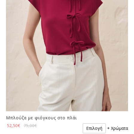
επιλογές
προϊόντος
μπορούν
να
επιλεγούν
στη
σελίδα
του
προϊόντος
Μπλούζα με φιόγκους στο πλάι
Αυτό
52,50
€
75,00
€
Επιλογή
+ Χρώματα
το