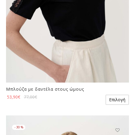
στη
σελίδα
του
προϊόντος
Μπλούζα με δαντέλα στους ώμους
Αυ
53,90
€
77,00
€
Επιλογή
το
πρ
έχε
πο
-
30
%
πα