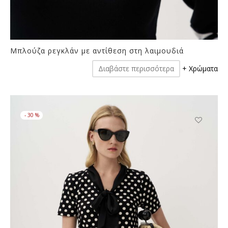
Μπλούζα ρεγκλάν με αντίθεση στη λαιμουδιά
Διαβάστε περισσότερα
+ Χρώματα
-
30
%
Αυτό
το
προϊόν
έχει
πολλαπλές
παραλλαγές
Οι
επιλογές