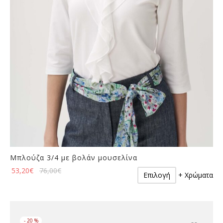
επιλεγούν
στη
σελίδα
του
προϊόντος
Μπλούζα 3/4 με βολάν μουσελίνα
Αυτό
53,20
€
76,00
€
Επιλογή
+ Χρώματα
το
προϊόν
έχει
πολλαπλές
-
20
%