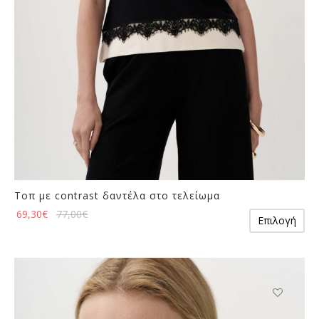
σελίδα
του
προϊόντος
Τοπ με contrast δαντέλα στο τελείωμα
Αυ
69,30
€
77,00
€
Επιλογή
το
πρ
έχε
πο
πα
Οι