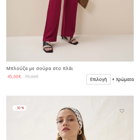
Μπλούζα με σούρα στο πλάι
Αυτό
45,00
€
75,00
€
Επιλογή
+ Χρώματα
το
προϊόν
έχει
πολλαπλές
-
30
%
παραλλαγές.
Οι
Αυτό
επιλογές
το
μπορούν
προϊόν