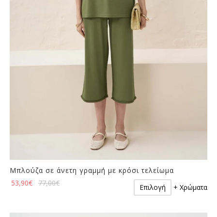
να
επιλεγούν
στη
σελίδα
του
προϊόντος
Μπλούζα σε άνετη γραμμή με κρόσι τελείωμα
Αυτό
53,90
€
77,00
€
Επιλογή
+ Χρώματα
το
προϊόν
έχει