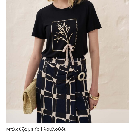
Οι
επιλογές
μπορούν
να
επιλεγούν
στη
σελίδα
του
προϊόντος
Μπλούζα με foil λουλούδι