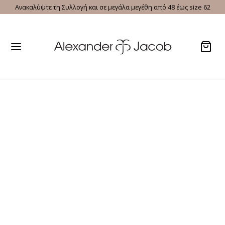
Ανακαλύψτε τη Συλλογή και σε μεγάλα μεγέθη από 48 έως size 62