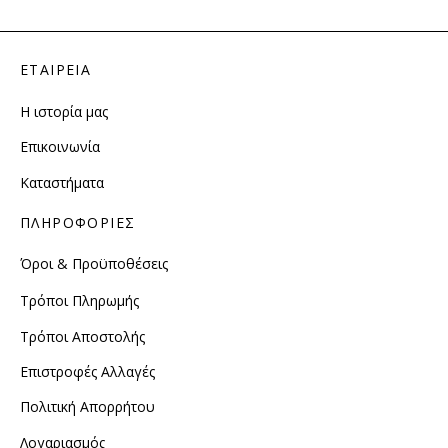
μπορούν
να
επιλεγούν
ΕΤΑΙΡΕΙΑ
στη
σελίδα
Η ιστορία μας
του
Επικοινωνία
προϊόντος
Καταστήματα
ΠΛΗΡΟΦΟΡΙΕΣ
Όροι & Προϋποθέσεις
Τρόποι Πληρωμής
Τρόποι Αποστολής
Επιστροφές Αλλαγές
Πολιτική Απορρήτου
Λογαριασμός