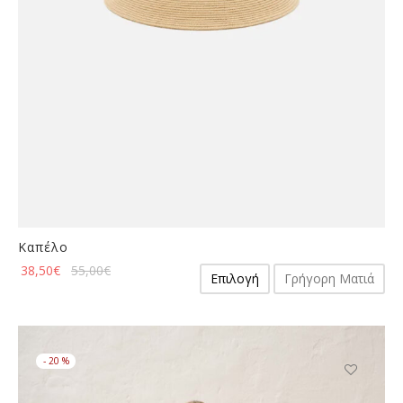
σελίδα
του
προϊόντος
Καπέλο
Αυτό
38,50
€
55,00
€
Επιλογή
Γρήγορη Ματιά
το
προϊόν
έχει
πολλαπλές
-
20
%
παραλλαγές.
Οι