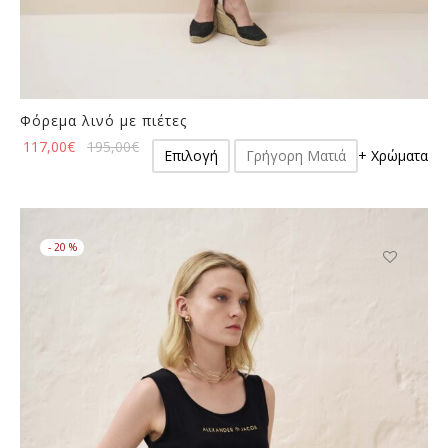
Φόρεμα λινό με πιέτες
Αυτό
117,00
€
195,00
€
Επιλογή
Γρήγορη Ματιά
+ Χρώματα
το
προϊόν
έχει
πολλαπλές
-
20
%
παραλλαγές.
Οι
Αυτό
επιλογές
το
μπορούν
προϊόν
να
έχει
επιλεγούν
πολλαπλές
στη
παραλλαγές
σελίδα
Οι
του