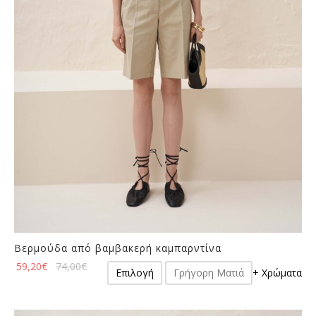
να
επιλεγούν
στη
σελίδα
του
προϊόντος
Βερμούδα από βαμβακερή καμπαρντίνα
Αυτό
59,20
€
74,00
€
Επιλογή
Γρήγορη Ματιά
+ Χρώματα
το
προϊόν
έχει