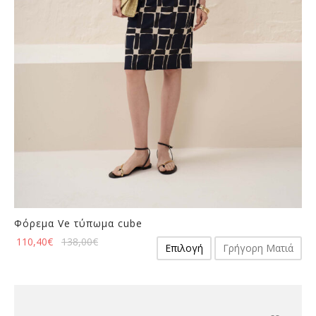
επιλεγούν
στη
σελίδα
του
προϊόντος
Φόρεμα Ve τύπωμα cube
Αυτό
110,40
€
138,00
€
Επιλογή
Γρήγορη Ματιά
το
προϊόν
έχει
πολλαπλές