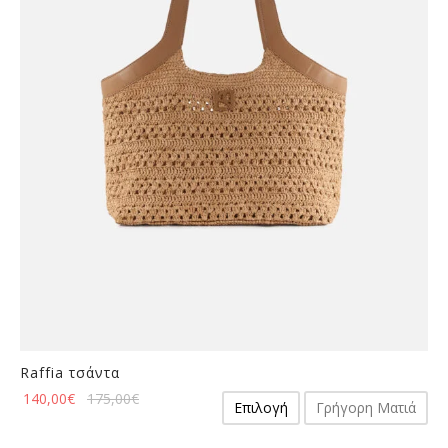
μπορούν
να
επιλεγούν
στη
σελίδα
του
προϊόντος
Raffia τσάντα
Αυτό
140,00
€
175,00
€
Επιλογή
Γρήγορη Ματιά
το
προϊόν