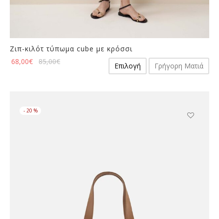
Ζιπ-κιλότ τύπωμα cube με κρόσσι
Αυτό
68,00
€
85,00
€
Επιλογή
Γρήγορη Ματιά
το
προϊόν
έχει
πολλαπλές
-
20
%
παραλλαγές.
Οι
Αυτό
επιλογές
το
μπορούν
προϊόν
να
έχει
επιλεγούν
πολλαπλές
στη
παραλλαγές
σελίδα
Οι
του
επιλογές
προϊόντος