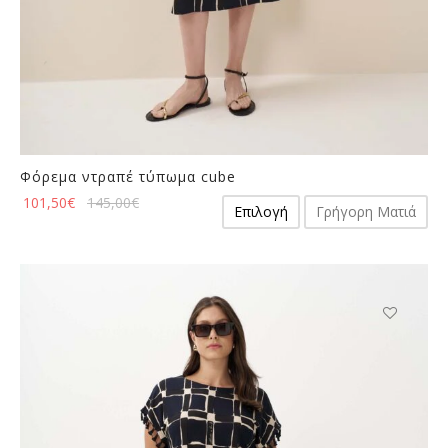
Φόρεμα ντραπέ τύπωμα cube
Αυτό
101,50
€
145,00
€
Επιλογή
Γρήγορη Ματιά
το
προϊόν
έχει
πολλαπλές
παραλλαγές.
Οι
επιλογές
μπορούν
να
επιλεγούν