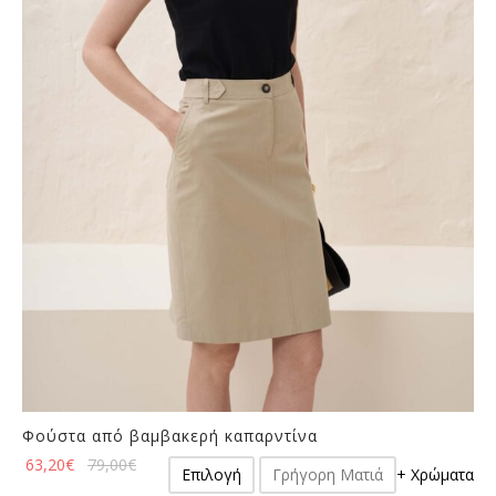
επιλογές
προϊόντος
μπορούν
να
επιλεγούν
στη
σελίδα
του
προϊόντος
Φούστα από βαμβακερή καπαρντίνα
Αυτό
63,20
€
79,00
€
Επιλογή
Γρήγορη Ματιά
+ Χρώματα
το