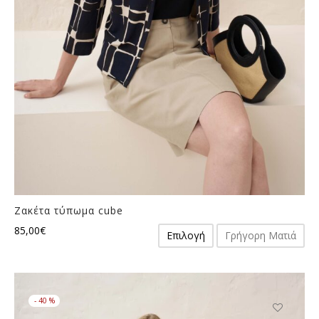
στη
σελίδα
του
προϊόντος
Ζακέτα τύπωμα cube
Αυτό
85,00
€
Επιλογή
Γρήγορη Ματιά
το
προϊόν
έχει
πολλαπλές
-
40
%
παραλλαγές.