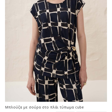
Οι
επιλογές
μπορούν
να
επιλεγούν
στη
σελίδα
του
προϊόντος
Μπλούζα με σούρα στο πλάι τύπωμα cube