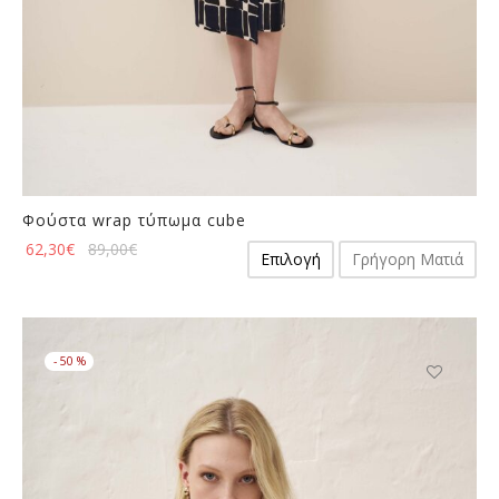
Φούστα wrap τύπωμα cube
Αυτό
62,30
€
89,00
€
Επιλογή
Γρήγορη Ματιά
το
προϊόν
έχει
πολλαπλές
-
50
%
παραλλαγές.
Οι
Αυτό
επιλογές
το
μπορούν
προϊόν
να
έχει