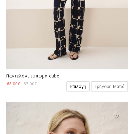
του
προϊόντος
Παντελόνι τύπωμα cube
Αυτό
68,00
€
85,00
€
Επιλογή
Γρήγορη Ματιά
το
προϊόν
έχει
πολλαπλές
παραλλαγές.
Οι
Αυτό
επιλογές