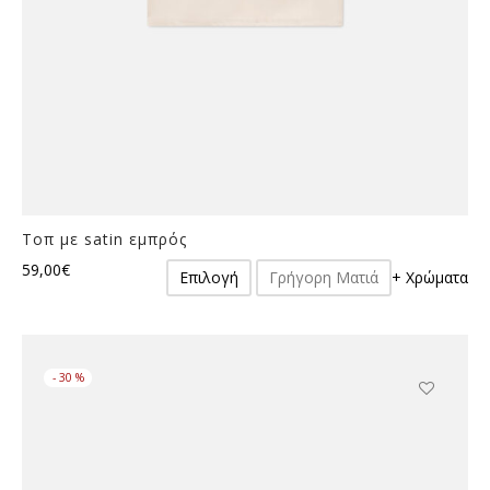
Τοπ με satin εμπρός
Αυτό
59,00
€
Επιλογή
Γρήγορη Ματιά
+ Χρώματα
το
προϊόν
έχει
πολλαπλές
-
30
%
παραλλαγές.
Οι
Αυτό
επιλογές
το
μπορούν
προϊόν