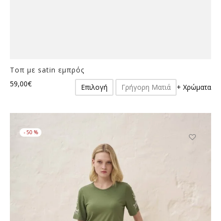
Τοπ με satin εμπρός
Αυτό
59,00
€
Επιλογή
Γρήγορη Ματιά
+ Χρώματα
το
προϊόν
έχει
πολλαπλές
-
50
%
παραλλαγές.
Οι
Αυτό
επιλογές
το
μπορούν
προϊόν
να
έχει
επιλεγούν
πολλαπλές
στη
παραλλαγές
σελίδα