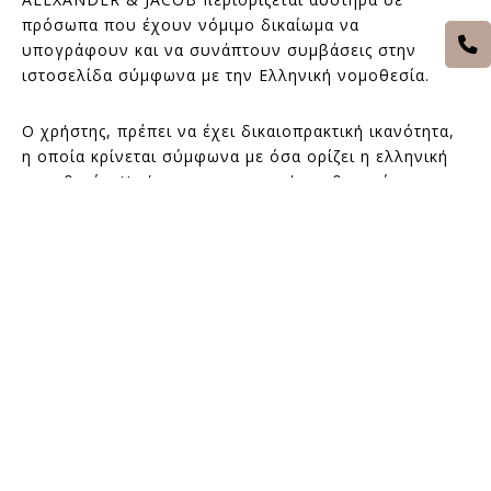
πρόσωπα που έχουν νόμιμο δικαίωμα να
υπογράφουν και να συνάπτουν συμβάσεις στην
ιστοσελίδα σύμφωνα με την Ελληνική νομοθεσία.
Ο χρήστης, πρέπει να έχει δικαιοπρακτική ικανότητα,
η οποία κρίνεται σύμφωνα με όσα ορίζει η ελληνική
νομοθεσία. Η τήρηση του απορρήτου θεωρείται
αυτονόητη. Όλες οι πληροφορίες που διαβιβάζονται
από τον χρηστή στην βάση δεδομένων μας είναι
εμπιστευτικές και η εταιρεία ALEXANDER & JACOB έχει
λάβει όλα τα απαραίτητα μέτρα ώστε να γίνεται χρήση
τους μόνο στο μέτρο που αυτό.
ΕΤΑΙΡΕΙΑ
Η ιστορία μας