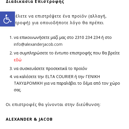
Διαδικασία Επιστροφής
Ανοίξτε τη γραμμή εργαλείω
Αν θέλετε να επιστρέψετε ένα προϊόν (αλλαγή,
επιστροφή) για οποιοδήποτε λόγο θα πρέπει
να επικοινωνήσετε μαζί μας στο 2310 234 234 ή στο
info@alexanderjacob.com
να συμπληρώσετε το έντυπο επιστροφής που θα βρείτε
εδώ
να συσκευάσετε προσεκτικά το προϊόν
να καλέσετε την ELTA COURIER ή την ΓΕΝΙΚΗ
ΤΑΧΥΔΡΟΜΙΚΗ για να παραλάβει το δέμα από τον χώρο
σας.
Οι επιστροφές θα γίνονται στην διεύθυνση:
ALEXANDER
&
JACOB