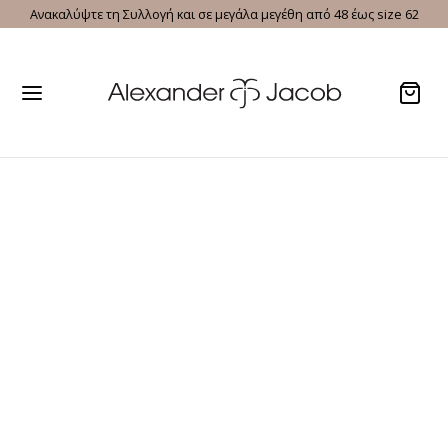
Ανακαλύψτε τη Συλλογή και σε μεγάλα μεγέθη από 48 έως size 62