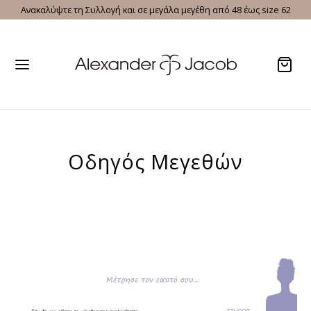
Ανακαλύψτε τη Συλλογή και σε μεγάλα μεγέθη από 48 έως size 62
Οδηγός Μεγεθών