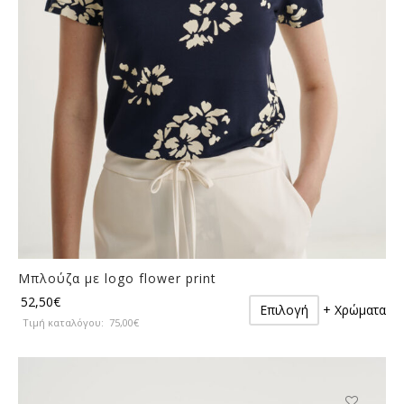
στη
σελίδα
του
προϊόντος
Μπλούζα με logo flower print
Αυτό
52,50
€
Επιλογή
+ Χρώματα
το
Τιμή καταλόγου:
75,00
€
προϊόν
έχει
πολλαπλές
παραλλαγές.