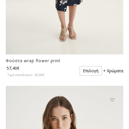
Φούστα wrap flower print
Αυτό
57,40
€
Επιλογή
+ Χρώματα
το
Τιμή καταλόγου:
82,00
€
προϊόν
έχει
πολλαπλές
παραλλαγές.
Οι
Αυτό
επιλογές
το
μπορούν
προϊόν
να