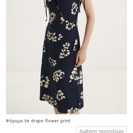
το
πρ
Φόρεμα Ve drape flower print
Διαβάστε περισσότερα