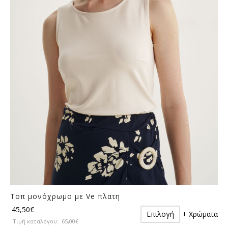
επιλογές
πρ
μπορούν
να
επιλεγούν
στη
σελίδα
του
προϊόντος
Τοπ μονόχρωμο με Ve πλατη
Αυτό
45,50
€
Επιλογή
+ Χρώματα
το
Τιμή καταλόγου:
65,00
€