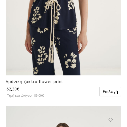
σελίδα
του
προϊόντος
Αμάνικη ζακέτα flower print
Αυ
62,30
€
Επιλογή
το
Τιμή καταλόγου:
89,00
€
πρ
έχε
πο
πα