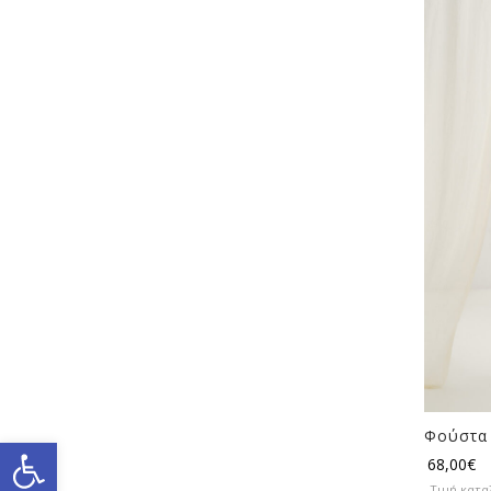
Φούστα 
Ανοίξτε τη γραμμή εργαλείω
68,00
€
Τιμή κατα