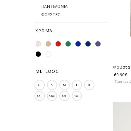
ΠΑΝΤΕΛΟΝΙΑ
ΦΟΥΣΤΕΣ
ΧΡΏΜΑ
Φούστα
ΜΈΓΕΘΟΣ
60,90
€
Τιμή κατα
XS
S
M
L
XL
XXL
XXXL
4XL
5XL