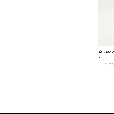
Ζιπ κιλ
55,30
€
Τιμή κατα