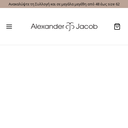
Ανακαλύψτε τη Συλλογή και σε μεγάλα μεγέθη από 48 έως size 62