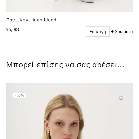
Παντελόνι linen blend
Αυτό
95,00
€
Επιλογή
+ Χρώματα
το
προϊόν
έχει
πολλαπλές
Μπορεί επίσης να σας αρέσει...
παραλλαγές.
Οι
επιλογές
μπορούν
να
-
30
%
επιλεγούν
στη
Αυτό
σελίδα
το
του
προϊόν
προϊόντος
έχει
πολλαπλές