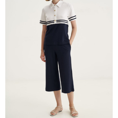
προϊόν
να
έχει
επιλεγούν
πολλαπλές
στη
παραλλαγές
σελίδα
Οι
του
επιλογές
προϊόντος
μπορούν
να
επιλεγούν
στη
σελίδα
του
προϊόντος