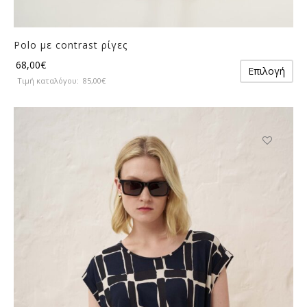
Polo με contrast ρίγες
Αυ
68,00
€
Επιλογή
το
Τιμή καταλόγου:
85,00
€
πρ
έχε
πο
πα
Οι
Αυτό
επ
το
μπ
προϊόν
να
έχει
επ
πολλαπλές
στ
παραλλαγές
σε
Οι
το
επιλογές
πρ
μπορούν