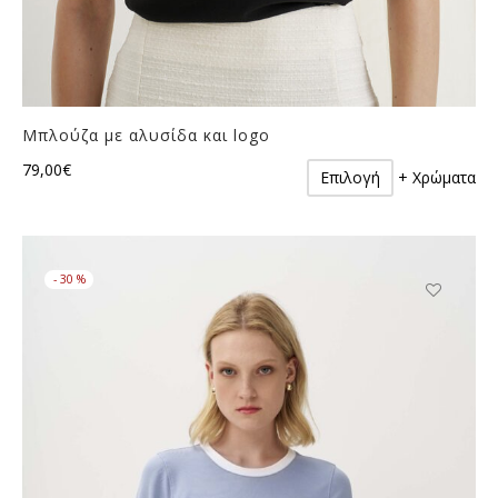
Μπλούζα με αλυσίδα και logo
Αυτό
79,00
€
Επιλογή
+ Χρώματα
το
προϊόν
έχει
πολλαπλές
-
30
%
παραλλαγές.
Οι
Αυτό
επιλογές
το
μπορούν
προϊόν
να
έχει
επιλεγούν
πολλαπλές
στη
παραλλαγές
σελίδα
Οι
του