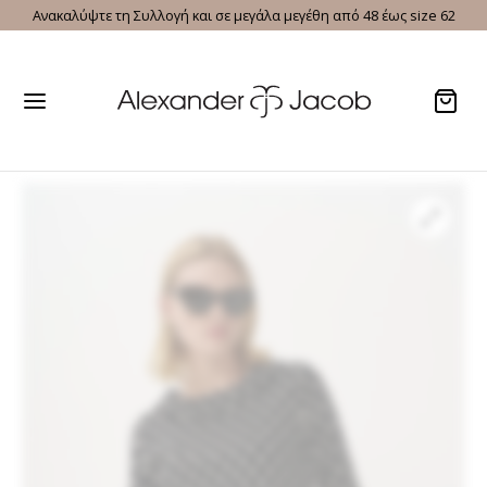
Ανακαλύψτε τη Συλλογή και σε μεγάλα μεγέθη από 48 έως size 62