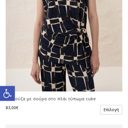
να
επιλεγούν
στη
σελίδα
του
προϊόντος
Ανοίξτε τη γραμμή εργαλείω
Μπλούζα με σούρα στο πλάι τύπωμα cube
Αυ
83,00
€
Επιλογή
το
πρ
έχε