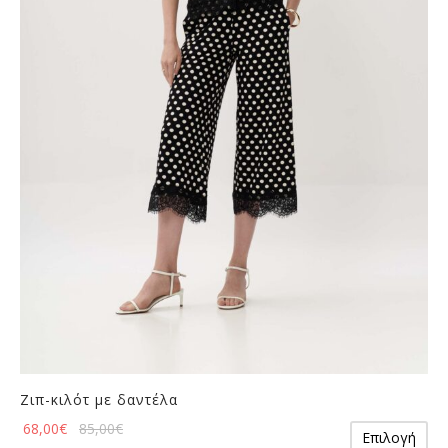
επιλογές
μπορούν
να
επιλεγούν
στη
σελίδα
του
προϊόντος
Ζιπ-κιλότ με δαντέλα
Αυ
68,00
€
85,00
€
Επιλογή