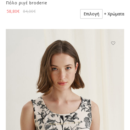
Πόλο ριγέ broderie
Αυτό
58,80
€
84,00
€
Επιλογή
+ Χρώματα
το
προϊόν
έχει
πολλαπλές
παραλλαγές.
Οι
Αυτό
επιλογές
το
μπορούν
προϊόν
να
έχει
επιλεγούν
πολλαπλές
στη
παραλλαγές
σελίδα
Οι
του
επιλογές
προϊόντος
μπορούν
να
επιλεγούν
στη