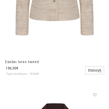
του
προϊόντος
Σακάκι lurex tweed
Αυ
136,50
€
Επιλογή
το
Τιμή καταλόγου:
195,00
€
πρ
έχε
πο
πα
Οι
Αυτό
επ