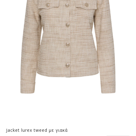
Οι
επιλογές
μπορούν
να
επιλεγούν
στη
σελίδα
του
προϊόντος
Jacket lurex tweed με γιακά