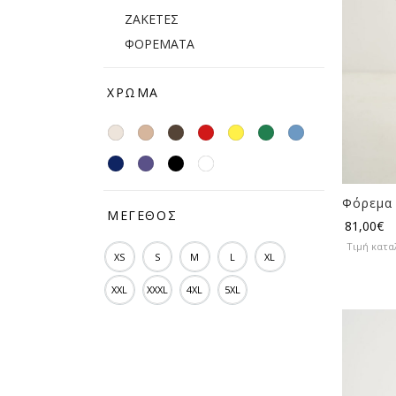
ΖΑΚΕΤΕΣ
ΦΟΡΕΜΑΤΑ
ΧΡΏΜΑ
Φόρεμα 
ΜΈΓΕΘΟΣ
81,00
€
Τιμή κατα
XS
S
M
L
XL
XXL
XXXL
4XL
5XL