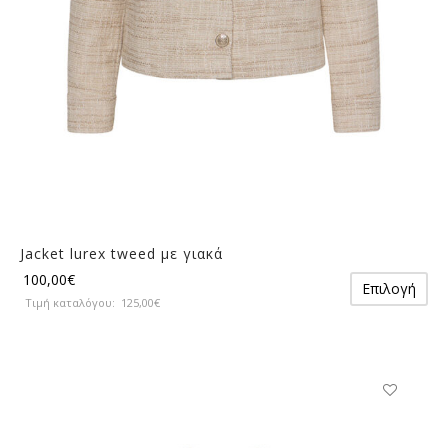
του
προϊόντος
Jacket lurex tweed με γιακά
Αυ
100,00
€
Επιλογή
το
Τιμή καταλόγου:
125,00
€
πρ
έχε
πο
πα
Οι
Αυτό
επ