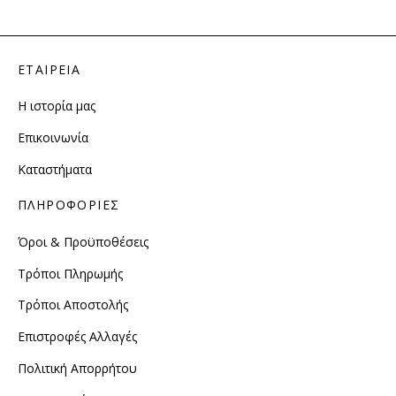
έχε
πο
πα
ΕΤΑΙΡΕΙΑ
Οι
επ
Η ιστορία μας
μπ
να
Επικοινωνία
επ
Καταστήματα
στ
σε
ΠΛΗΡΟΦΟΡΙΕΣ
το
πρ
Όροι & Προϋποθέσεις
Τρόποι Πληρωμής
Τρόποι Αποστολής
Επιστροφές Αλλαγές
Πολιτική Απορρήτου