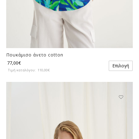
Πουκάμισο άνετο cotton
Αυ
77,00
€
Επιλογή
το
Τιμή καταλόγου:
110,00
€
πρ
έχε
πο
πα
Οι
Αυτό
επ
το
μπ
προϊόν
να
έχει
επ
πολλαπλές