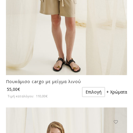
σελίδα
του
προϊόντος
Πουκάμισο cargo με μείγμα λινού
Αυτό
55,00
€
Επιλογή
+ Χρώματα
το
Τιμή καταλόγου:
110,00
€
προϊόν
έχει
πολλαπλές
παραλλαγές.
Οι