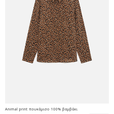
Οι
επιλογές
μπορούν
να
επιλεγούν
στη
σελίδα
του
προϊόντος
Animal print πουκάμισο 100% βαμβάκι